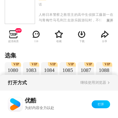
话
人称日本警察之救世主的高中生侦探工藤新一在
与青梅竹马毛利兰去游乐园游玩时，不经意中发
展开
现了行踪可疑的黑衣人。于是工藤新一尾随跟
踪，并目睹了黑衣人正在进行可疑交易。不料，
却被另一名黑衣人在背后击晕，被强行灌下一种
超清画质
收藏
下载
分享
118
名为APTX-4869的毒药，致使身体变小。为了在
不暴露真实身份并继续追踪黑衣人及其成员，情
急之下，工藤新一受到《福尔摩斯》的作者“阿瑟·
选集
柯南·道尔”和“江户川乱步”名字的启发，改名
VIP
VIP
VIP
VIP
VIP
VIP
为“江户川柯南”，并寄住在毛利兰的家中。作为
1080
1083
1084
1085
1087
1088
侦探，柯南实在看不下去毛利小五郎经常做的一
些“发育不良”的错误推理，便帮助毛利小五郎破
了许多案子。
打开方式
继续使用浏览器
Copyright©
2026
优酷 youku.com
版权所有
优酷
京ICP备06050721号-1
打开
为好内容全力以赴