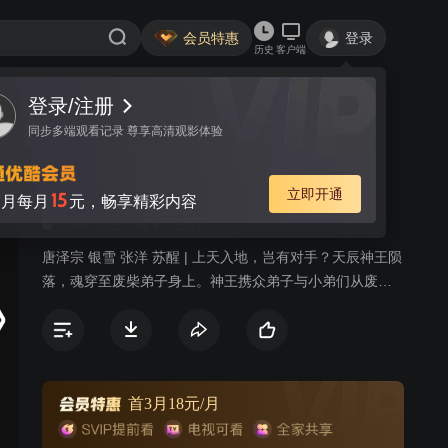
会员特惠
登录
历史
客户端
登录/注册
视频
讨论
11
同步多端观看记录 尊享高清观影体验
九霄帝神 第3季
简介
立即开通
15
月每月
元，畅享精彩内容
455
热血
格斗
玄幻
唐泽宗 银雪 张洋 苏醒 | 上天入地，岂有对手？天辰神王陨
落，魂穿至废柴弟子身上。神王携众弟子与小弟们从废墟
中奋起，不畏强权、战天斗地，开始自我救赎。神王发出
霸气的最强音：待我回归九霄，必以神血开苍天！
首3月18元/月