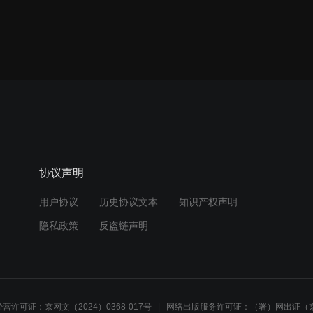
协议声明
用户协议
历史协议文本
知识产权声明
隐私政策
反盗链声明
营许可证：京网文（2024）0368-017号
网络出版服务许可证：（署）网出证（京