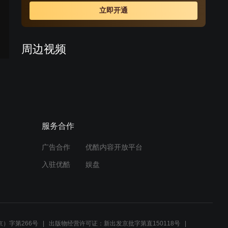
立即开通
周边视频
陈辰低调参加清风宴，被人
挑衅让徒弟们出手
01:08
服务合作
陈辰得到捌流火，并带徒弟
一起闯荡
广告合作
优酷内容开放平台
01:03
入驻优酷
娱盘
陈晨被人瞧不起，愤然出手
直接获胜
01:21
）字第266号
出版物经营许可证：新出发京批字第直150118号