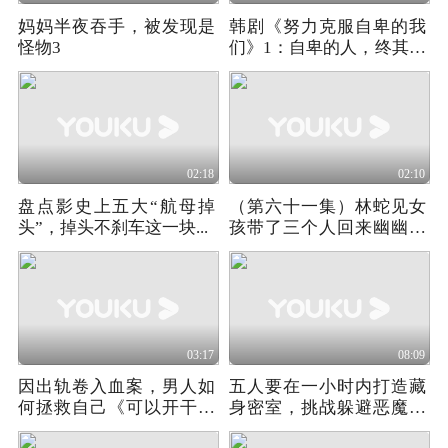
妈妈半夜吞手，被发现是
韩剧《努力克服自卑的我
怪物3
们》1：自卑的人，终其一
生都在等一个懂自己的
人！
02:18
02:10
盘点影史上五大“航母掉
（第六十一集）林蛇见女
头”，掉头不刹车这一块...
孩带了三个人回来幽幽的
看着她
03:17
08:09
因出轨卷入血案，男人如
五人要在一小时内打造藏
何拯救自己《可以开干》
身密室，挑战躲避恶魔猎
02
人的搜捕