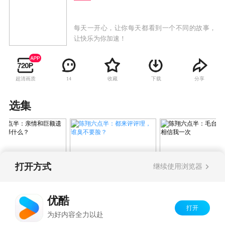
每天一开心，让你每天都看到一个不同的故事，
让快乐为你加速！
超清画质
收藏
下载
分享
14
选集
打开方式
继续使用浏览器
陈翔六点半：都来评评理，
六点半：亲情和巨
陈翔六点半：毛
谁臭不要脸？
产，你选择什么？
不能相信我一次
优酷
打开
Copyright©
2026
优酷 youku.com
版权所有
为好内容全力以赴
京ICP备06050721号-1