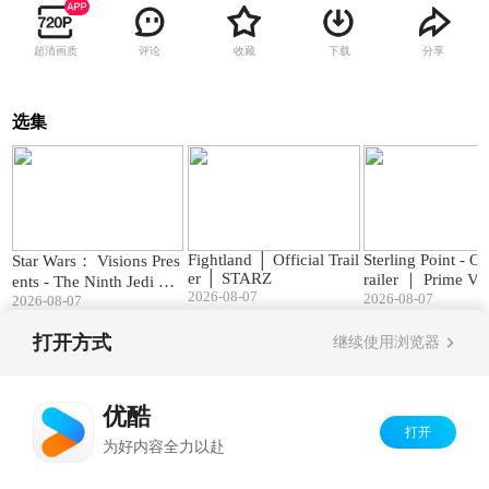
超清画质
评论
收藏
下载
分享
选集
02:05
02:04
Fightland │ Official Trail
Sterling Point - Of
Star Wars： Visions Pres
er │ STARZ
railer ｜ Prime Vi
ents - The Ninth Jedi ｜
2026-08-07
2026-08-07
Official Trailer
2026-08-07
打开方式
继续使用浏览器
Copyright©
2026
优酷 youku.com
版权所有
京ICP备06050721号-1
优酷
打开
为好内容全力以赴