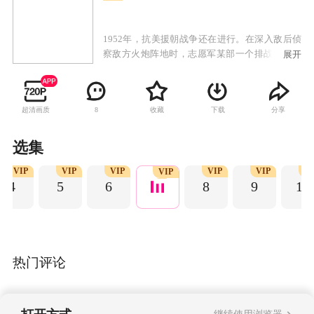
1952年，抗美援朝战争还在进行。在深入敌后侦
察敌方火炮阵地时，志愿军某部一个排战士在排
展开
长赵长贵的率领下与敌英勇作战，伤亡惨重，全
排连排长赵长贵在内只剩下4名士兵，以及一名任
务途中救下的朝鲜族小男孩水生。战争间隙，幸
超清画质
收藏
下载
分享
8
存者给死去的战友挖掘坟墓，希望他们能入土为
安。
选集
VIP
VIP
VIP
VIP
VIP
V
VIP
4
5
6
8
9
10
热门评论