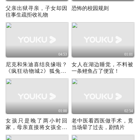
父亲出狱寻亲，子女却因
恐怖的校园规则
往事生疏拒收礼物
04:53
01:01
尼克和朱迪喜结良缘啦？
女人在湖边睡觉，不料被
《疯狂动物城2》狐兔CP
一条鲤鱼占了便宜！
兑现9年之约
01:00
02:54
女孩只是晚了两小时回
老中医看西医做手术，竟
家，母亲直接将女孩全身
当场晕了过去，剧情片
检查了一遍！