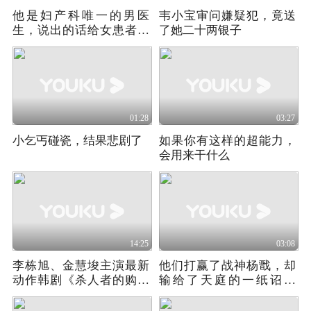
他是妇产科唯一的男医
韦小宝审问嫌疑犯，竟送
生，说出的话给女患者吓
了她二十两银子
坏了
01:28
03:27
小乞丐碰瓷，结果悲剧了
如果你有这样的超能力，
会用来干什么
14:25
03:08
李栋旭、金慧埈主演最新
他们打赢了战神杨戬，却
动作韩剧《杀人者的购物
输给了天庭的一纸诏书
中心2》-1
《八仙！》