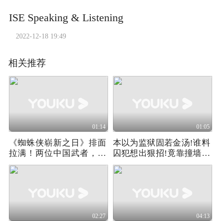
ISE Speaking & Listening
2022-12-18 19:49
相关推荐
01:14
01:05
《蜘蛛侠崭新之日》排面
本以为监狱固若金汤!谁料
拉满！两位中国武者，撑
囚犯想出狠招!竟靠撞墙打
起好莱坞硬核打戏
开生路!
02:27
04:13