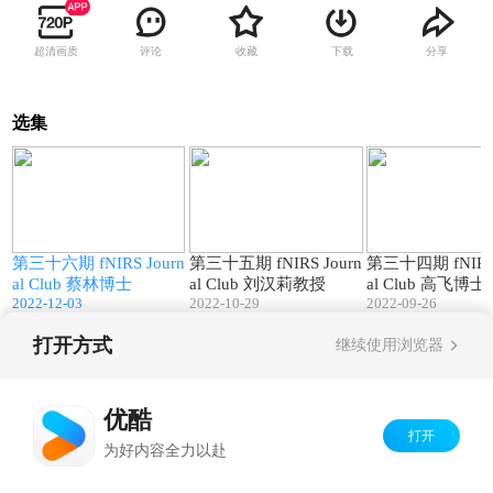
超清画质
评论
收藏
下载
分享
选集
4
98:09
110:15
n
第三十六期 fNIRS Journ
第三十五期 fNIRS Journ
第三十四期 fNIRS 
al Club 蔡林博士
al Club 刘汉莉教授
al Club 高飞博士
2022-12-03
2022-10-29
2022-09-26
打开方式
继续使用浏览器
Copyright©
2026
优酷 youku.com
版权所有
京ICP备06050721号-1
优酷
打开
为好内容全力以赴