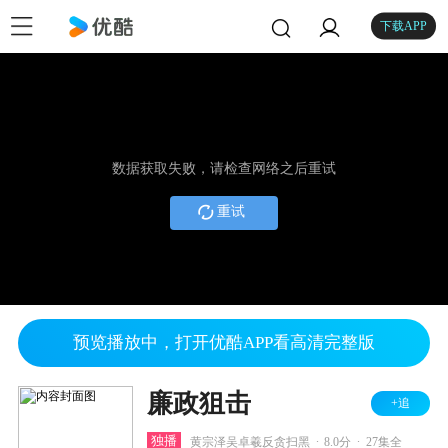
下载APP
数据获取失败，请检查网络之后重试
重试
预览播放中，打开优酷APP看高清完整版
廉政狙击
+追
.
.
独播
黄宗泽吴卓羲反贪扫黑
8.0分
27集全