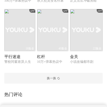
100万+弹幕热议中
杀人犯竟变名作家
正义法官冲破黑暗
APP
APP
APP
18集全
40集全
22集全
平行迷途
杠杆
金关
警校同窗差异人生
10万+弹幕热议中
小说改编都市剧
换一换
热门评论