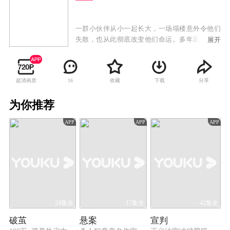
一群小伙伴从小一起长大，一场塌楼意外令他们
失散，也从此彻底改变他们命运。多年后再重遇
展开
的他们早已经身份悬殊、敌我难分，不过也尝试
在公义和友谊之间挣扎。
超清画质
收藏
下载
分享
16
为你推荐
APP
APP
APP
24集全
17集全
42集全
破茧
悬案
宣判