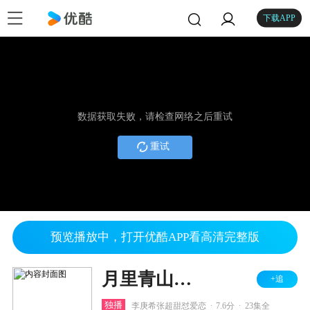
下载APP
数据获取失败，请检查网络之后重试
重试
预览播放中，打开优酷APP看高清完整版
月里青山淡如画
+追
.
.
独播
李庚希张超甜怼爱恋
7.6分
23集全