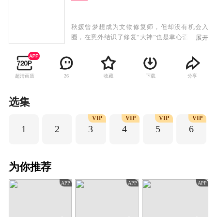
秋媛曾梦想成为文物修复师，但却没有机会入
圈，在意外结识了修复“大神”也是聿心斋的老板
展开
秦致远后，秦致远利用秋媛的“胶板”技术化解了
聿心斋的危机，却连累秋媛深陷危险之中，两人
不打不相识。秋媛拜秦致远为师开始了正统的修
超清画质
收藏
下载
分享
26
复生涯，并在与秦致远的相处中与他互生情愫。
然而秋媛多年前暗恋的左怀仁突然回国，为争
夺“十二花神图”，左怀仁利用罗有钱和秋媛多次
选集
设计陷害秦致远，他对秋媛又爱又恨的感情也让
VIP
VIP
VIP
VIP
秋媛陷入痛苦。最终风波平息爱恨落幕，秦致远
1
2
3
4
5
6
和秋媛守住初心继续他们的文物修复生涯。
为你推荐
APP
APP
APP