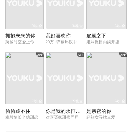
20集全
34集全
24集全
拥抱未来的你
我好喜欢你
皮囊之下
跨越时空爱上你
20万+弹幕热议中
姐妹反目内娱开撕
APP
APP
APP
25集全
22集全
24集全
偷偷藏不住
你是我的永恒星辰
是亲密的你
稚段情长全糖甜恋
欢喜冤家甜蜜同居
轻熟女寻找真爱