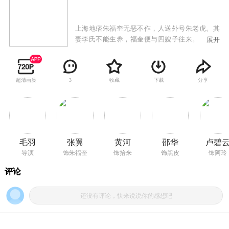
上海地痞朱福奎无恶不作，人送外号朱老虎。其
妻李氏不能生养，福奎便与四嫂子往来。李氏买
展开
来一个男孩，取名拾来，拾来比福奎有过之而无
不及，人称小老虎。阿玲父死无依，福奎夫妇收
其为童养媳。阿玲非常漂亮，福奎十分垂涎，李
超清画质
收藏
下载
分享
3
氏却作主让阿玲与拾来完婚。新婚第二天，拾来
被福奎逼出去打工。拾来想念阿玲，偷盗公物换
钱买耳环送给阿玲，却因事发入狱。福奎见机欲
非礼阿玲，阿玲抵死不从，李氏羞辱自尽。拾来
获释，听得阿玲哭诉，与福奎展开恶斗……
毛羽
张翼
黄河
邵华
卢碧
导演
饰朱福奎
饰拾来
饰黑皮
饰阿玲