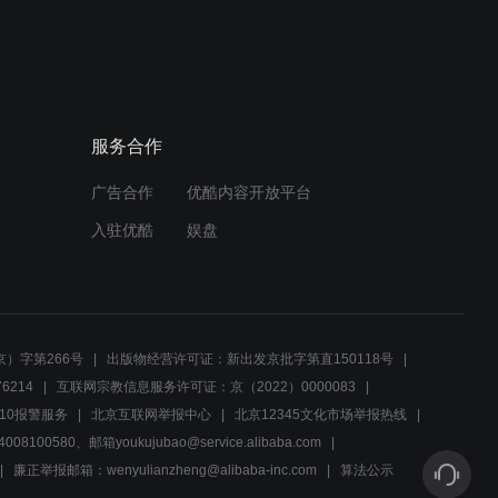
美术馆接连发生命案，大曲
预告
先生之死真相成谜
00:29
诡异漩涡馆！美术馆惊现命
预告
服务合作
案迷雾重重
广告合作
优酷内容开放平台
00:29
入驻优酷
娱盘
吉田社长遇害案进入僵局，
预告
真相即将揭晓
00:29
）字第266号
出版物经营许可证：新出发京批字第直150118号
保护宝石不被基德偷走，吉
6214
互联网宗教信息服务许可证：京（2022）0000083
预告
田社长死因成谜
10报警服务
北京互联网举报中心
北京12345文化市场举报热线
00580、邮箱youkujubao@service.alibaba.com
00:29
廉正举报邮箱：wenyulianzheng@alibaba-inc.com
算法公示