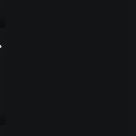
受害人身边放着疑似用血写
预告
下的死亡信息，到底谁才是
犯人？
00:28
公寓里出现小偷人心惶惶，
预告
看柯南如何破解快递失窃案
播
00:28
少年侦探团对决老人侦探团
预告
2
00:29
公园惊现飞车抢匪，少年侦
预告
探团与假面超人展开追击
00:29