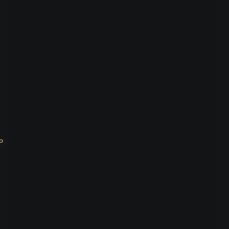
因一张照片被绑架，柯南暖
预告
心安慰小梓
00:29
柯南与小梓被绑架，柯南陷
预告
入昏迷
00:29
森林里出现怪物，园子与柯
预告
南的怪谈之夜
P
00:29
光之美少女变身名侦探，“完
预告
美的答案”即将揭晓
00:29