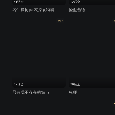
51话全
12话全
名侦探柯南 灰原哀特辑
怪盗基德
VIP
12话全
26话全
只有我不存在的城市
虫师