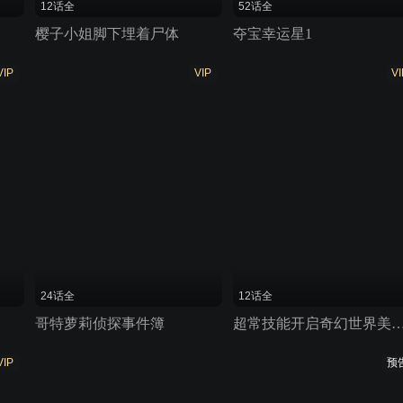
12话全
52话全
樱子小姐脚下埋着尸体
夺宝幸运星1
VIP
VIP
VI
24话全
12话全
哥特萝莉侦探事件簿
超常技能开启奇幻世界美
VIP
预