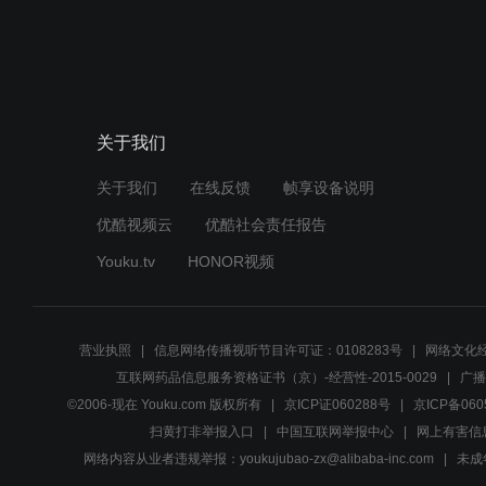
关于我们
关于我们
在线反馈
帧享设备说明
优酷视频云
优酷社会责任报告
Youku.tv
HONOR视频
营业执照
信息网络传播视听节目许可证：0108283号
网络文化经
互联网药品信息服务资格证书（京）-经营性-2015-0029
广播
©2006-现在 Youku.com 版权所有
京ICP证060288号
京ICP备060
扫黄打非举报入口
中国互联网举报中心
网上有害信
网络内容从业者违规举报：youkujubao-zx@alibaba-inc.com
未成年