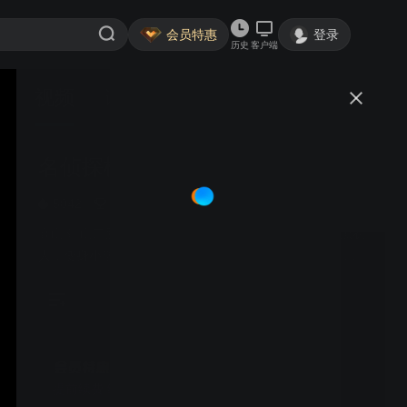
会员特惠
登录
历史
客户端
视频
讨论
155
名侦探柯南
日语
简介
5042
动漫高分榜·TOP2
推理
冒险
高山南 山口胜平 山崎和佳奈 神谷明 | 高中生意外遭遇黑衣
人，变身小学生柯南，藏身毛利侦探社，以小身体大智
慧，挑战悬案。
年卡约5.1折
提前续费 续享大屏超清观看体验