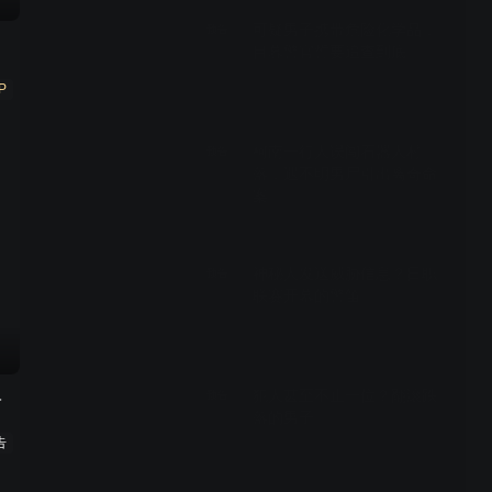
可疑男子携带危险化学品，
预告
目暮警官誓要追查到底
P
00:29
柯南一行人误闯石器人村
预告
落，遇不明男尸引出离奇命
案
00:29
神秘人发送威胁信息？日职
预告
联赛开幕的警笛
00:29
食之旅
犯人甚至不止一位？翻滚跌
预告
落的男子
告
00:29