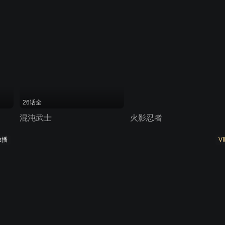
26话全
混沌武士
火影忍者
独播
VI