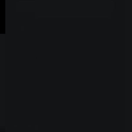
立即续费
选集
更新至1269话，每周六19:30更新一集
TV版
剧场版1
剧场版2
剧场版3
剧场
VIP
VIP
VIP
VIP
VIP
VIP
1116
1117
1118
1119
1120
1121
VIP
VIP
VIP
VIP
VIP
VIP
1123
1124
1125
1126
1127
VIP
VIP
VIP
VIP
VIP
VIP
1128
1129
1130
1131
1132
1133
查看全部
周边视频