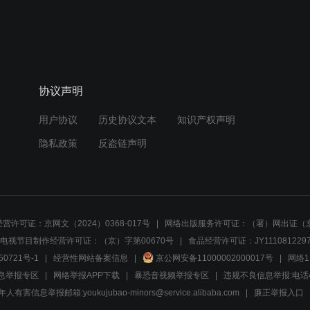
协议声明
用户协议
历史协议文本
知识产权声明
隐私政策
反盗链声明
营许可证：京网文（2024）0368-017号
网络出版服务许可证：（署）网出证（京
电视节目制作经营许可证：（京）字第00670号
食品经营许可证：JY1110812297
50721号-1
经营性网站备案信息
京公网安备11000002000017号
网络1
息举报专区
网络举报APP下载
暴恐音视频举报专区
违规不良信息举报:电话40081
人有害信息举报邮箱:youkujubao-minors@service.alibaba.com
廉正举报入口