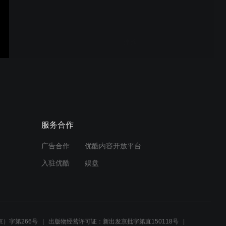
《迷途》
《网格员故事之大爱无邪》
服务合作
广告合作
优酷内容开放平台
《爱的代价》
入驻优酷
娱盘
《交锋》
）字第266号
出版物经营许可证：新出发京批字第直150118号