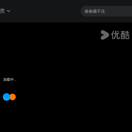
类
加载中...