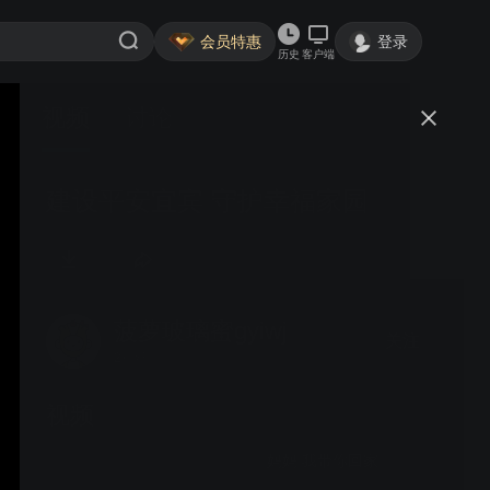
会员特惠
登录
历史
客户端
视频
讨论
建设平安宜宾 守护幸福家园
菠萝玻璃蜜gyiwj
关注
2粉丝
视频
《妈妈 我带你回家》