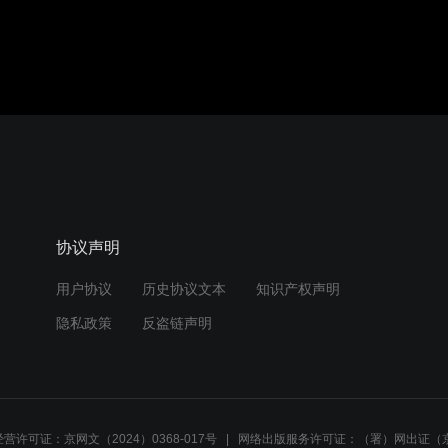
协议声明
用户协议
历史协议文本
知识产权声明
隐私政策
反盗链声明
营许可证：京网文（2024）0368-017号
网络出版服务许可证：（署）网出证（京