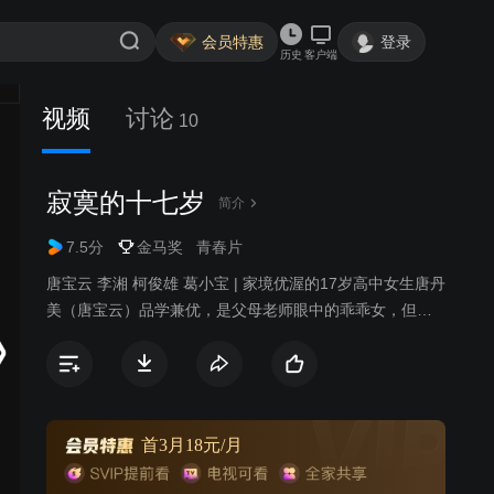
会员特惠
登录
历史
客户端
视频
讨论
10
寂寞的十七岁
简介
7.5分
金马奖
青春片
唐宝云 李湘 柯俊雄 葛小宝 | 家境优渥的17岁高中女生唐丹
美（唐宝云）品学兼优，是父母老师眼中的乖乖女，但她
对终日呆在家里啃书本的生活早已厌烦透顶，渴望能像姐
姐唐丹萍一样随父母出入社交场合。此外，爱情的种子也
已在她心中萌芽，虽然明知表哥冯泽（柯俊雄）会是自己
未来的姐夫，她仍止不住将他思念。冯泽出国在即，丹美
父亲为他设下的饯行晚宴上，被困在家中的丹美打来急
首3月18元/月
电，要冯泽立刻见她。与此同时，冯泽接到旧情人林雪的