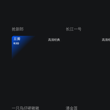
抢新郎
长江一号
豆瓣
高清经典
高清
8.5分
一只鸟仔哮啾啾
潘金莲