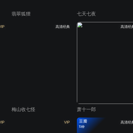
翡翠狐狸
七天七夜
VIP
高清经典
高清经
梅山收七怪
萧十一郎
豆瓣
VIP
VIP
高清经
7.1分