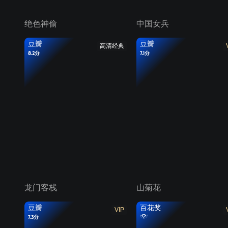
绝色神偷
中国女兵
豆瓣
豆瓣
高清经典
8.2分
7.1分
龙门客栈
山菊花
豆瓣
百花奖
VIP
7.3分