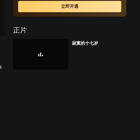
威胁电话，匆忙驾车赶到林雪家中，两人发生争执，林雪
立即开通
失手打伤冯泽头部，一时血流如注，冯泽独自奔赴医院的
路上不幸身亡。丹美听闻噩耗，以为错在自己，自责一日
重比一日，精神终至恍惚，林雪亦开始自我折磨。
正片
寂寞的十七岁
典