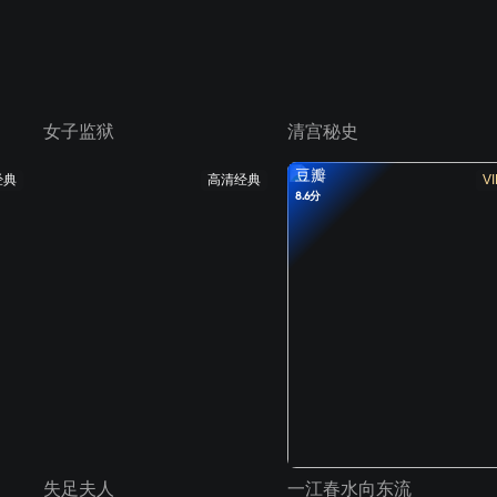
女子监狱
清宫秘史
豆瓣
经典
高清经典
VI
8.6分
失足夫人
一江春水向东流