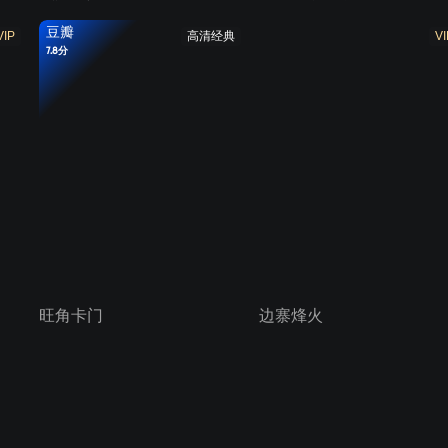
豆瓣
VIP
高清经典
VI
7.8分
旺角卡门
边寨烽火