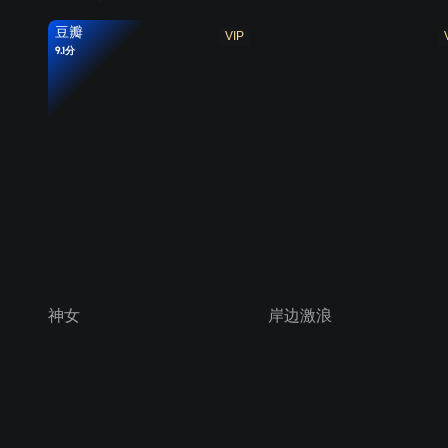
豆瓣
VIP
9.1分
神女
岸边激浪