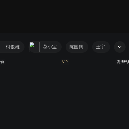
柯俊雄
葛小宝
陈国钧
王宇
经典
VIP
高清经