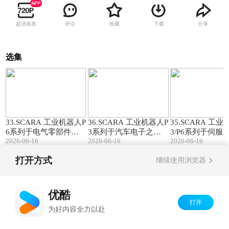
超清画质
评论
收藏
下载
分享
选集
00:35
00:40
33.SCARA 工业机器人P
36.SCARA 工业机器人P
35.SCARA 工
6系列于电气零部件之
3系列于汽车电子之应
3/P6系列于伺服
2026-06-16
2026-06-16
2026-06-16
应用|长距抓取无界·直
用|智控雷达摆盘·柔性
应用|机器人自动
线模组·机器人高效联动
振盘·视觉·机器人一体
·精工智造伺服电
打开方式
继续使用浏览器
化
Copyright©
2026
优酷 youku.com
版权所有
京ICP备06050721号-1
优酷
打开
为好内容全力以赴