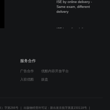
ISE by online delivery -
Same exam, different
delivery
ISE by online delivery -
What to expect on exam
day
ISE Reading&Writing.mov
服务合作
广告合作
优酷内容开放平台
入驻优酷
娱盘
Digital Grades & Diplomas_
Understanding the New
Performance Criteria
）字第266号
出版物经营许可证：新出发京批字第直150118号