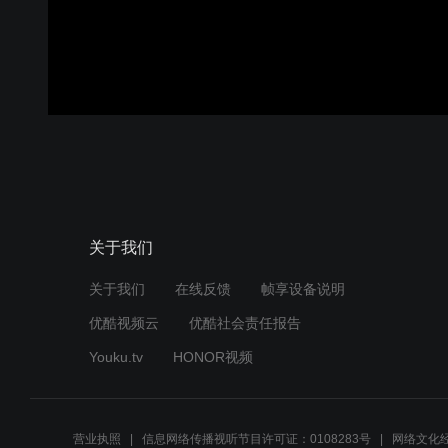
关于我们
关于我们
在线反馈
帧享设备说明
优酷视频云
优酷社会责任报告
Youku.tv
HONOR视频
营业执照
信息网络传播视听节目许可证：0108283号
网络文化经