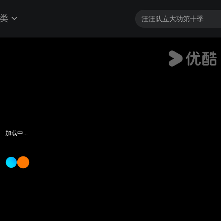
类
加载中...