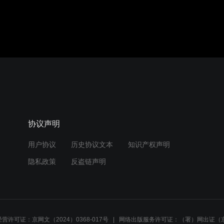
协议声明
用户协议
历史协议文本
知识产权声明
隐私政策
反盗链声明
营许可证：京网文（2024）0368-017号
网络出版服务许可证：（署）网出证（京