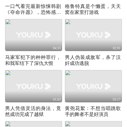
一口气看完最新惊悚韩剧
格鲁特真是个懒蛋，天天
《夺命许愿》，恐怖感拉
窝在家里打游戏
满！
04:33
02:01
马家军犯下的种种罪行，
男人伪装成敌军，杀了汉
和我军结下了深仇大恨
奸成功逃脱
01:03
03:17
男人凭借灵活的身法，竟
黄尧花絮：不想当唱跳歌
然成功完成了越狱
手的舞者不是好演员