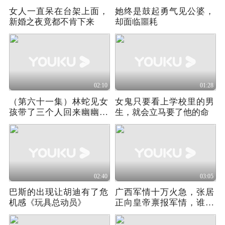
女人一直呆在台架上面，
她终是鼓起勇气见公婆，
新婚之夜竟都不肯下来
却面临噩耗
02:10
01:28
（第六十一集）林蛇见女
女鬼只要看上学校里的男
孩带了三个人回来幽幽的
生，就会立马要了他的命
看着她
02:40
03:05
巴斯的出现让胡迪有了危
广西军情十万火急，张居
机感《玩具总动员》
正向皇帝禀报军情，谁料
遭到高拱百般阻拦