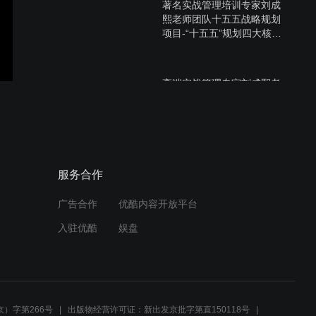
著名实战管理培训专家刘成
熙老师团队十五五战略规划
项目-“十五五”规划四大核
心：战略引领、精准布局、
创新赋能，持续增长
高端实战管理专家刘成熙老
师谈管理中的四种典型问题
分类模型。
著名实战管理培训专家刘成
服务合作
熙-绩效考核与绩效面谈技巧
广告合作
优酷内容开放平台
入驻优酷
娱盘
高端著名实战管理培训专家
刘成熙老师LTP卓越领导力
）字第266号
出版物经营许可证：新出发京批字第直150118号