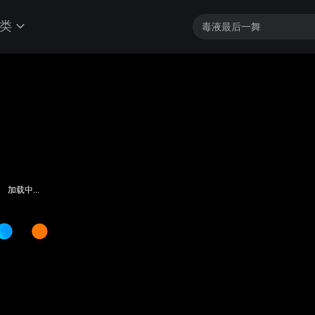
类
加载中...