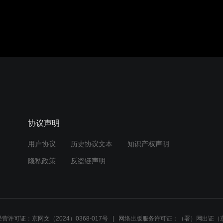
协议声明
用户协议
历史协议文本
知识产权声明
隐私政策
反盗链声明
营许可证：京网文（2024）0368-017号
网络出版服务许可证：（署）网出证（京