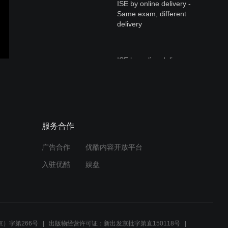
ISE by online delivery -
Same exam, different
delivery
ISE by online delivery -
What to expect on exam
day
ISE Reading&Writing.mov
服务合作
广告合作
优酷内容开放平台
入驻优酷
娱盘
Digital Grades & Diplomas_
Understanding the New
Performance Criteria
）字第266号
出版物经营许可证：新出发京批字第直150118号