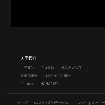
关于我们
关于我们
在线反馈
帧享设备说明
优酷视频云
优酷社会责任报告
Youku.tv
HONOR视频
营业执照
信息网络传播视听节目许可证：0108283号
网络文化经