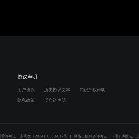
协议声明
用户协议
历史协议文本
知识产权声明
隐私政策
反盗链声明
营许可证：京网文（2024）0368-017号
网络出版服务许可证：（署）网出证（京