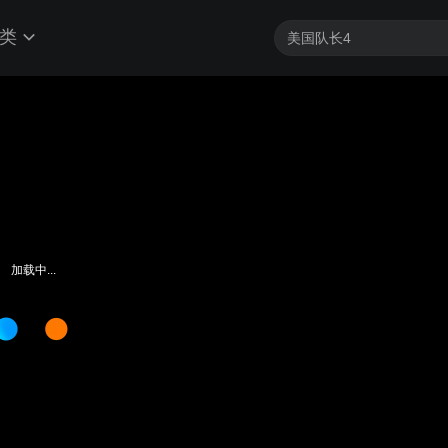
类
加载中...