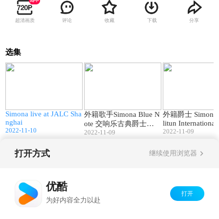
超清画质
评论
收藏
下载
分享
选集
0
26:23
01:26
T
Simona live at JALC Sha
外籍歌手Simona Blue N
外籍爵士 Simona 
nghai
litun Internationa
ote 交响乐古典爵士之
2022-11-10
2022-11-09
2022-11-09
夜
打开方式
继续使用浏览器
Copyright©
2026
优酷 youku.com
版权所有
京ICP备06050721号-1
优酷
打开
为好内容全力以赴