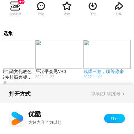
超清画质
评论
收藏
下载
分享
选集
04:00
00:21
77:41
清廉金融文化底色
严汉平会见VA0
戎耀三秦，职等你来
2022-11-22
2022-11-09
服务乡村振兴标杆
4-18
农行延安分行
打开方式
继续使用浏览器
Copyright©
2026
优酷 youku.com
版权所有
京ICP备06050721号-1
优酷
打开
为好内容全力以赴