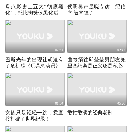
盘点影史上五大“彻底黑
侯明昊卢昱晓专访：纪伯
化”，托比蜘蛛侠黑化后反
宰 被拿捏了
而像常人
02:35
02:47
巴斯光年的出现让胡迪有
曲筱绡往邱莹莹男朋友兜
了危机感《玩具总动员》
里塞纸条是正义还是私心
01:00
05:20
女孩只是轻轻一跳，竟直
敢拍敢演的经典老剧
接打破了世界纪录！