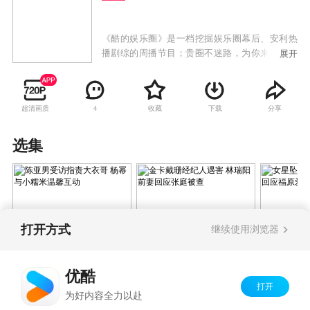
《酷的娱乐圈》是一档挖掘娱乐圈幕后、安利热
播剧综的周播节目；贵圈不迷路，为你来指路，
展开
每周五中午12:00准时上线。
超清画质
收藏
下载
分享
4
选集
打开方式
继续使用浏览器
陈亚男受访指责大衣哥
金卡戴珊经纪人遇害
女星坠楼
杨幂与小糯米温馨互动
林瑞阳前妻回应张庭被
江宏杰回
优酷
查
传闻
打开
Copyright©
2026
优酷 youku.com
版权所有
为好内容全力以赴
京ICP备06050721号-1