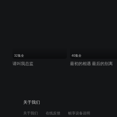
32集全
40集全
请叫我总监
最初的相遇 最后的别离
关于我们
关于我们
在线反馈
帧享设备说明