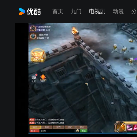
首页
九门
电视剧
动漫
分