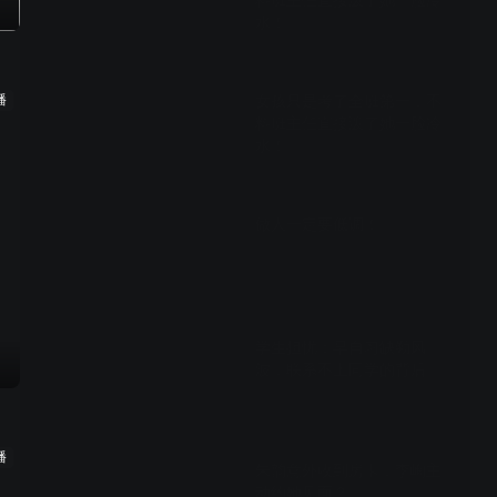
料班主任直接泼了她一脸冷
水！
03:00
播
女孩只是考了全班第一，不
料班主任直接泼了她一脸冷
水！
02:25
做人一定要低调！
01:04
学生担忧：早自习缺勤风
波，联系不上同学的背后
01:40
播
朱韵意外收到房卡，李峋主
动约她见面？