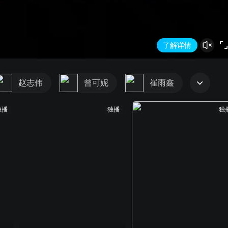
了解详情
赵志伟
曾可妮
崔雨鑫
独播
独播
独