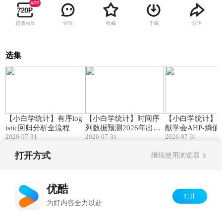
超清画质
评论
收藏
下载
分享
选集
16:41
07:09
【小白学统计】有序log
【小白学统计】时间序
【小白学统计】
istic回归分析全流程
列数据预测2026年出生
献学会AHP-熵
2026-07-31
2026-07-31
2026-07-31
人口为710万到723万
指标体系构建
打开方式
继续使用浏览器
Copyright©
2026
优酷 youku.com
版权所有
京ICP备06050721号-1
优酷
打开
为好内容全力以赴