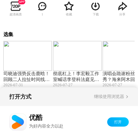
超清画质
收藏
下载
分享
1
选集
01:04
01:02
司晓迪强势反击鹿晗！
彻底杠上！李宏毅工作
演唱会跪谢粉丝
回顾二人拉扯时间线，
室喊话李登科法庭见，
秀？海来阿木回
2026-07-31
2026-07-27
2026-07-27
已经纠缠大半年
直播对线聊危机公关
给我饭吃，我就
打开方式
继续使用浏览器
Copyright©
2026
优酷 youku.com
版权所有
京ICP备06050721号-1
优酷
打开
为好内容全力以赴