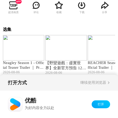
超清画质
评论
收藏
下载
分享
选集
01:23
03:05
Neagley Season 1 - Offic
REACHER Season
【野蠻遊戲：虛實世
ial Teaser Trailer ｜ Prim
fficial Trailer ｜ 
界】全新官方預告 12.2
e Video
2026-08-06
deo
2026-08-06
2026-08-06
3 (三) 聖誕跨年娛樂首
選
打开方式
继续使用浏览器
Copyright©
2026
优酷 youku.com
版权所有
京ICP备06050721号-1
优酷
打开
为好内容全力以赴