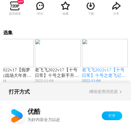
超清画质
评论
收藏
下载
分享
选集
01:20
04:13
01:31
2022v17【痴梦
老飞飞2022v17【十号
老飞飞2022v17【十号
古战场大年兽BO
日常】十号之新手升级
日常】十号之老飞记忆
1-04
2022-11-04
2022-11-04
50级
攻略篇
碎片
打开方式
继续使用浏览器
Copyright©
2026
优酷 youku.com
版权所有
京ICP备06050721号-1
优酷
打开
为好内容全力以赴