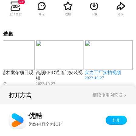
超清画质
评论
收藏
下载
分享
选集
00:22
04:17
00:22
D智慧档案馆项目现
高频RFID通道门安装视
实力工厂实拍视频
2022-10-27
频
频
0-27
2022-10-27
打开方式
继续使用浏览器
Copyright©
2026
优酷 youku.com
版权所有
京ICP备06050721号-1
优酷
打开
为好内容全力以赴