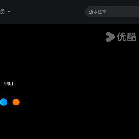
类
加载中...