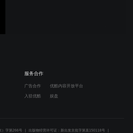
太阳能 - Sun Energy
瑞麒集团介绍 - Richel
Group
服务合作
广告合作
优酷内容开放平台
节能 - energy saving
入驻优酷
娱盘
水系统管理 - Water
Management
）字第266号
出版物经营许可证：新出发京批字第直150118号