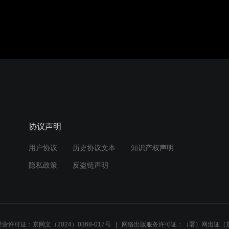
协议声明
用户协议
历史协议文本
知识产权声明
隐私政策
反盗链声明
营许可证：京网文（2024）0368-017号
网络出版服务许可证：（署）网出证（京