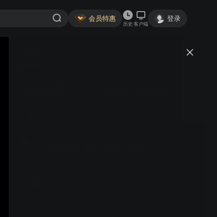
会员特惠
登录
历史
客户端
视频
讨论
瑞麒集团介绍 - Richel Group
Richel瑞麒智能温室工程
关注
2粉丝
视频
为什么温室的体积越大越
好？