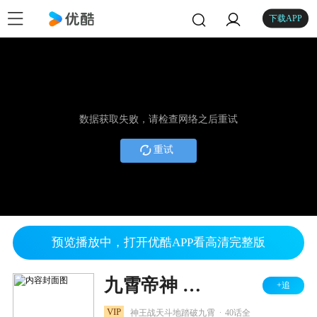
下载APP
数据获取失败，请检查网络之后重试
重试
预览播放中，打开优酷APP看高清完整版
九霄帝神 第2季
+追
.
VIP
神王战天斗地踏破九霄
40话全