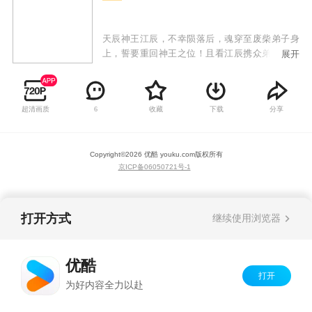
天辰神王江辰，不幸陨落后，魂穿至废柴弟子身
上，誓要重回神王之位！且看江辰携众弟子从废
展开
墟与破败中奋起，战天斗地，回归九霄，以神血
开苍天！
超清画质
收藏
下载
分享
6
Copyright©
2026
优酷 youku.com
版权所有
京ICP备06050721号-1
打开方式
继续使用浏览器
优酷
打开
为好内容全力以赴