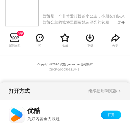
茜茜是一个非常爱打扮的小公主，小朋友们快来
茜茜公主的城堡里面帮她选漂亮的衣服，一起去
展开
参加各种各样的派对吧！让宝宝来《儿歌多多魔
法公主变装记》的缤纷色彩世界和小公主一起成
长为一个自信，自立的小朋友吧！
超清画质
收藏
下载
分享
90
Copyright©
2026
优酷 youku.com
版权所有
京ICP备06050721号-1
打开方式
继续使用浏览器
优酷
打开
为好内容全力以赴