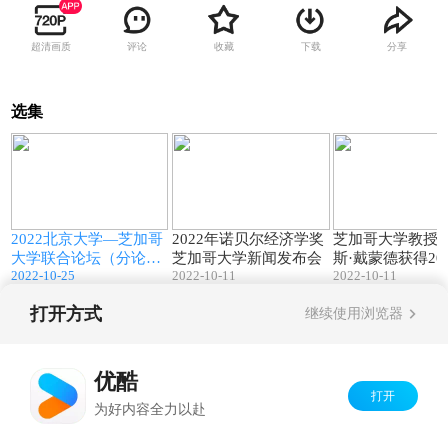
超清画质
评论
收藏
下载
分享
选集
6
78:50
30:07
哥
2022北京大学—芝加哥
2022年诺贝尔经济学奖
芝加哥大学教授
大学联合论坛（分论坛
芝加哥大学新闻发布会
斯·戴蒙德获得20
2022-10-25
2022-10-11
2022-10-11
2）
贝尔经济学奖
打开方式
继续使用浏览器
Copyright©
2026
优酷 youku.com
版权所有
京ICP备06050721号-1
优酷
打开
为好内容全力以赴