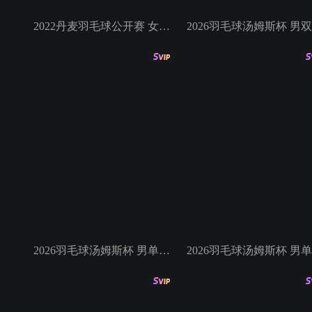
2022丹麦羽毛球公开赛 女单决赛 何冰娇VS陈雨菲
2
2026羽毛球汤姆斯杯 男单决赛 李诗沣VS拉尼尔