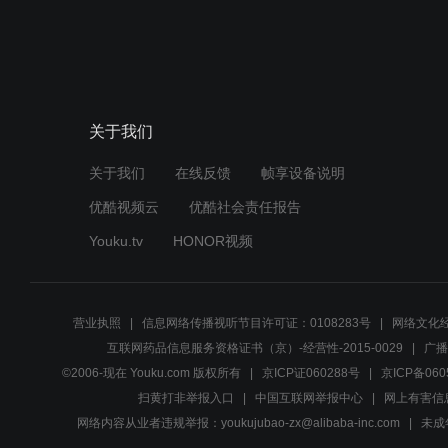
关于我们
关于我们
在线反馈
帧享设备说明
优酷视频云
优酷社会责任报告
Youku.tv
HONOR视频
营业执照
信息网络传播视听节目许可证：0108283号
网络文化经
互联网药品信息服务资格证书（京）-经营性-2015-0029
广播
©2006-现在 Youku.com 版权所有
京ICP证060288号
京ICP备060
扫黄打非举报入口
中国互联网举报中心
网上有害信
网络内容从业者违规举报：youkujubao-zx@alibaba-inc.com
未成年