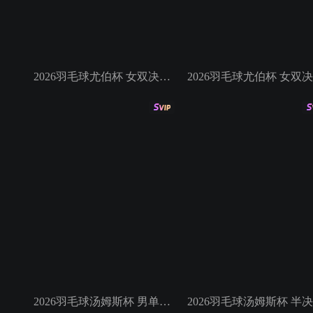
2026羽毛球尤伯杯 女双决赛 贾一凡/张殊贤VS白荷娜/金慧贞
2026羽毛球汤姆斯杯 男单半决赛 小波波夫VS阿尤什