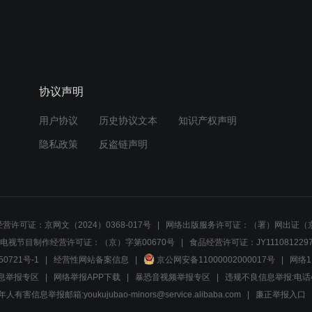
协议声明
用户协议
历史协议文本
知识产权声明
隐私政策
反盗链声明
营许可证：京网文（2024）0368-017号
网络出版服务许可证：（署）网出证（京
电视节目制作经营许可证：（京）字第00670号
食品经营许可证：JY1110812297
50721号-1
经营性网站备案信息
京公网安备11000002000017号
网络1
息举报专区
网络举报APP下载
暴恐音视频举报专区
违规不良信息举报:电话40081
人有害信息举报邮箱:youkujubao-minors@service.alibaba.com
廉正举报入口