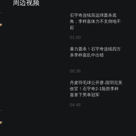
周边视频
赛 翁泓阳VS大波波夫
石宇奇连续高远球轰杀底
角，李梓嘉体力不支倒地不
起
01:00
暴力轰杀！石宇奇连续四方
杀李梓嘉乱中出错
00:36
丹麦羽毛球公开赛-国羽完美
收官！石宇奇2-1险胜李梓
嘉拿下男单冠军
04:46
赛 陈雨菲VS金佳恩