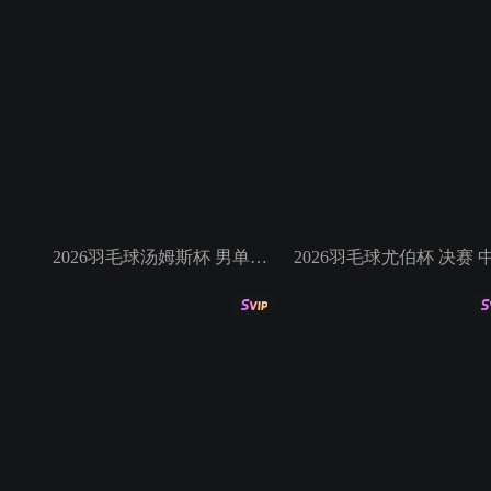
2026羽毛球汤姆斯杯 男单半决赛 李诗沣VS马格纳斯