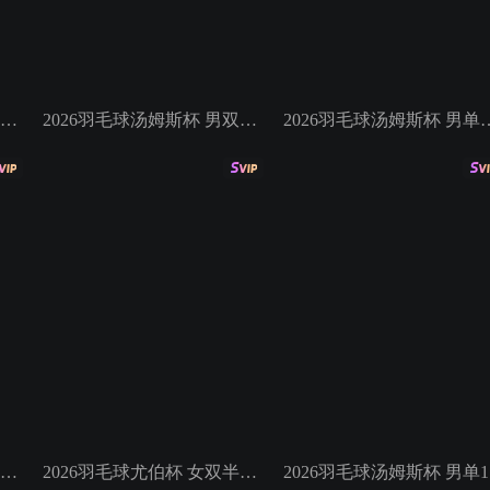
2026羽毛球尤伯杯 女双决赛 刘圣书/谭宁VS郑娜银/李绍希
2026羽毛球汤姆斯杯 男双半决赛 梁伟铿/王昶VS阿斯特鲁普/安德斯
2026羽毛球汤姆斯杯 男单半
2026羽毛球汤姆斯杯 半决赛 法国VS印度
2026羽毛球尤伯杯 女双半决赛 库苏马/阿玛莉亚VS白荷娜/李绍希
20