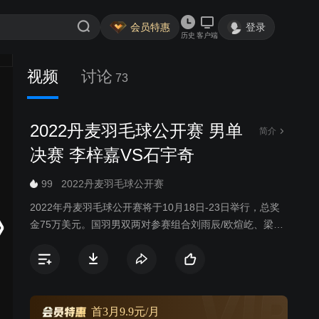
会员特惠
登录
历史
客户端
视频
讨论
73
2022丹麦羽毛球公开赛 男单
简介
决赛 李梓嘉VS石宇奇
99
2022丹麦羽毛球公开赛
2022年丹麦羽毛球公开赛将于10月18日-23日举行，总奖
金75万美元。国羽男双两对参赛组合刘雨辰/欧煊屹、梁伟
铿/王昶同在一个半区；男单三位选手都在下半区，首轮石
宇奇VS安东森，陆光祖PK桃田贤斗，赵俊鹏迎战普兰诺
伊，有望锁定一个四强席位。女单五朵金花携手出战，王
祉怡、何冰娇、韩悦在上半区，陈雨菲，张艺曼下半区。
国羽女双一共有四对选手参赛，陈清晨/贾一凡、郑雨/张殊
首3月9.9元/月