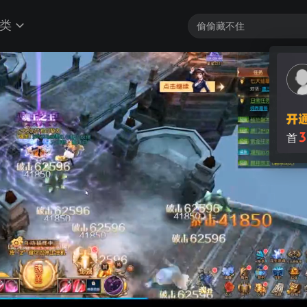
类
10
秒
3
首