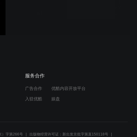
国控集团收听收看党的二十
大召开盛况暨党委理论学习
中心组集中（扩大）学习
承德市国控集团助力疫情防
控工作
服务合作
广告合作
优酷内容开放平台
入驻优酷
娱盘
）字第266号
出版物经营许可证：新出发京批字第直150118号