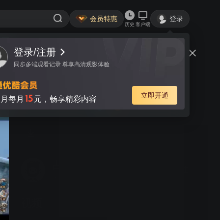
会员特惠
登录
历史
客户端
登录/注册
视频
讨论
同步多端观看记录 尊享高清观影体验
国控集团收听收看党的二十大召开
立即开通
15
月每月
元，畅享精彩内容
盛况暨党委理论学习中心组集中
（扩大）学习
古怪的仙人掌
关注
0粉丝
视频