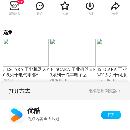
超清画质
评论
收藏
下载
分享
选集
00:35
00:40
33.SCARA 工业机器人P
36.SCARA 工业机器人P
35.SCARA 工
6系列于电气零部件之
3系列于汽车电子之应
3/P6系列于伺服
2026-06-16
2026-06-16
2026-06-16
应用|长距抓取无界·直
用|智控雷达摆盘·柔性
应用|机器人自动
线模组·机器人高效联动
振盘·视觉·机器人一体
·精工智造伺服电
打开方式
继续使用浏览器
化
Copyright©
2026
优酷 youku.com
版权所有
京ICP备06050721号-1
优酷
打开
为好内容全力以赴