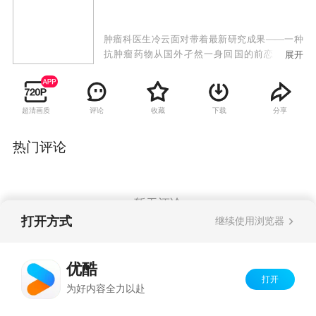
肿瘤科医生冷云面对带着最新研究成果——一种
抗肿瘤药物从国外孑然一身回国的前恋人钟凯
展开
旋，既担心此药价格昂贵，患者无法承受，又担
心和他人合作会伤害丈夫林易南。她在责任、良
心、情感间苦苦挣扎，既不能放弃医生的责任，
超清画质
评论
收藏
下载
分享
又害怕触动情感的伤痕。冷云怀孕临产前发现自
己身患癌症，但她坚持生下儿子。钟凯旋帮林易
南高薪转行，以帮助冷云支付医疗费用。冷云写
热门评论
下遗书要献身给深爱的医学事业，这令妹妹冷梅
悲恸欲绝，怀疑姐夫是凶手并将他告上法庭。林
易南胜诉了，却高兴不起来，他来到冷云的病床
前，轻声唱起一首老歌，奇迹般地唤醒了冷云。
暂无评论
三个月后，冷云重披婚纱，钟凯旋亲手将冷云交
打开方式
继续使用浏览器
给林易南，祝福他们执子之手，白头偕老。
Copyright©
2026
优酷 youku.com
版权所有
优酷
京ICP备06050721号-1
打开
为好内容全力以赴