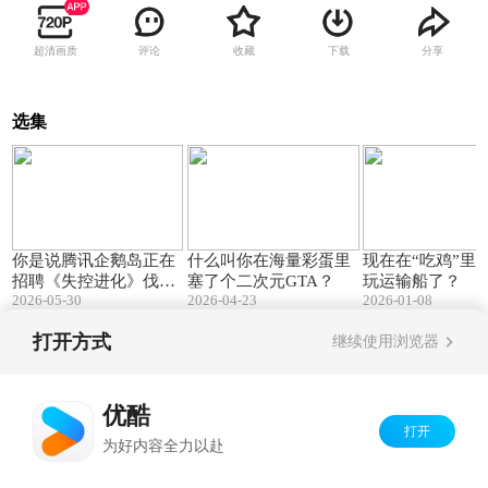
超清画质
评论
收藏
下载
分享
选集
02:09
07:51
你是说腾讯企鹅岛正在
什么叫你在海量彩蛋里
现在在“吃鸡”里
招聘《失控进化》伐木
塞了个二次元GTA？
玩运输船了？
2026-05-30
2026-04-23
2026-01-08
工?
打开方式
继续使用浏览器
Copyright©
2026
优酷 youku.com
版权所有
京ICP备06050721号-1
优酷
打开
为好内容全力以赴