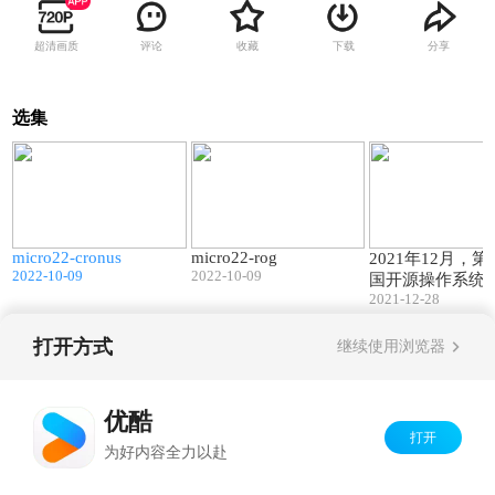
超清画质
评论
收藏
下载
分享
选集
3
10:39
10:14
micro22-cronus
micro22-rog
h
2021年12月，
2022-10-09
2022-10-09
,
国开源操作系统
2021-12-28
术会议（OS2AT
行
主旨演讲：崔鹤
k
授介绍香港大学
打开方式
继续使用浏览器
联合研发的“AI
Copyright©
2026
优酷 youku.com
版权所有
多维并行训练系统
京ICP备06050721号-1
优酷
打开
为好内容全力以赴