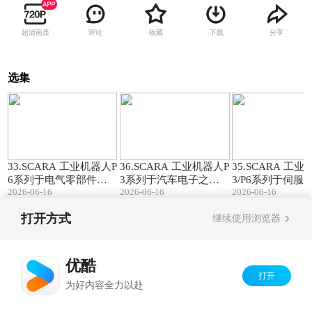
超清画质
评论
收藏
下载
分享
选集
00:35
00:40
33.SCARA 工业机器人P
36.SCARA 工业机器人P
35.SCARA 工
6系列于电气零部件之
3系列于汽车电子之应
3/P6系列于伺服
2026-06-16
2026-06-16
2026-06-16
应用|长距抓取无界·直
用|智控雷达摆盘·柔性
应用|机器人自动
线模组·机器人高效联动
振盘·视觉·机器人一体
·精工智造伺服电
打开方式
继续使用浏览器
化
Copyright©
2026
优酷 youku.com
版权所有
京ICP备06050721号-1
优酷
打开
为好内容全力以赴