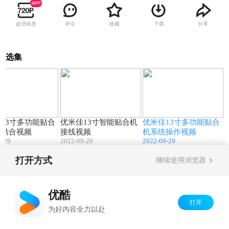
超清画质
评论
收藏
下载
分享
选集
03:02
00:53
02:01
13寸多功能贴合
优米佳13寸智能贴合机
优米佳13寸多功能贴合
品贴合视频
接线视频
机系统操作视频
9-29
2022-09-29
2022-09-29
打开方式
继续使用浏览器
Copyright©
2026
优酷 youku.com
版权所有
京ICP备06050721号-1
优酷
打开
为好内容全力以赴