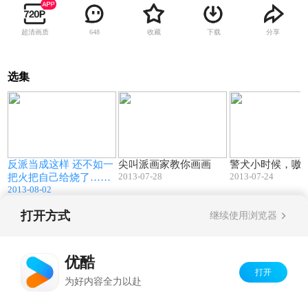
超清画质
收藏
下载
分享
648
选集
8
04:32
05:12
反派当成这样 还不如一
尖叫派画家教你画画
警犬小时候，嗷
2013-07-28
2013-07-24
把火把自己给烧了……
2013-08-02
打开方式
继续使用浏览器
Copyright©
2026
优酷 youku.com
版权所有
京ICP备06050721号-1
优酷
打开
为好内容全力以赴