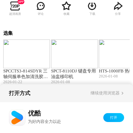
超清画质
评论
收藏
下载
分享
选集
01:32
01:28
SPCCTS3-814SDYR 三
SPCT-8110DJ 键盘专用
HTS-1000FB 
2026-01-08
轴伺服单色加清洗胶头
油盅移印机
2026-01-22
2026-01-08
油盅移印机配合瑪莱宝
SR系列的应用示范
打开方式
继续使用浏览器
Copyright©
2026
优酷 youku.com
版权所有
京ICP备06050721号-1
优酷
打开
为好内容全力以赴