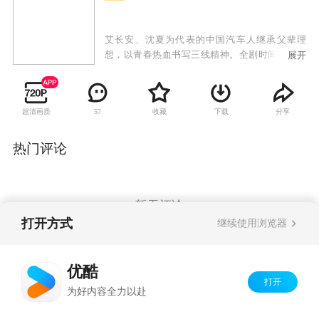
艾长安、沈夏为代表的中国汽车人继承父辈理
想，以青春热血书写三线精神。全剧时间线跨越
展开
30余年，生动展现了我国汽车工业在时代大潮中
突破困境、涅槃重生的坎坷历程；形象刻画了第
一代汽车人艰苦创业、奉献终生的探索历程，以
超清画质
收藏
下载
分享
57
及新一代汽车人在开拓进取过程中所表现出的创
新精神。
热门评论
暂无评论
打开方式
继续使用浏览器
Copyright©
2026
优酷 youku.com
版权所有
优酷
京ICP备06050721号-1
打开
为好内容全力以赴