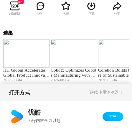
超清画质
评论
收藏
下载
分享
选集
03:43
03:34
HH Global Accelerates
Cobotx Optimizes Cobot
Corebon Builds th
Global Product Innovati
s Manufacturing with SO
re of Sustainable
on with SOLIDWORKS
2026-08-04
LIDWORKS & PDM
2026-08-04
cturing with SO
2026-08-04
RKS
打开方式
继续使用浏览器
Copyright©
2026
优酷 youku.com
版权所有
京ICP备06050721号-1
优酷
打开
为好内容全力以赴