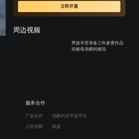
立即开通
周边视频
男孩辛苦准备三年参赛作品
却被母亲瞬间摧毁
03:54
隔代亲，男孩解放后找到奶
奶大靠山，女人气的不知所
措
02:11
服务合作
52岁妻子意外怀孕，废材爸
广告合作
优酷内容开放平台
爸扛起养家重任，看哭了
入驻优酷
娱盘
07:15