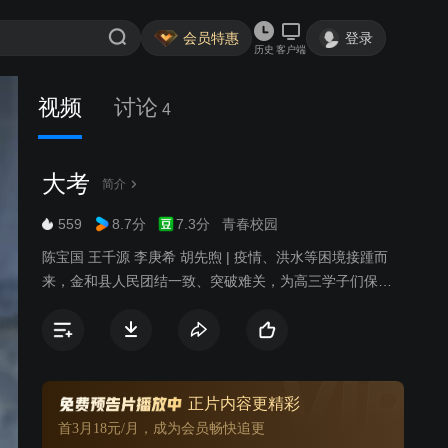
会员特惠
登录
历史
客户端
视频
讨论
4
大考
简介
559
8.7分
7.3分
青春校园
陈宝国 王千源 李庚希 胡先煦 | 疫情、洪水等困境接踵而
来，金和县人民团结一致、突破难关，为高三学子们保驾
护航。
正片内容更精彩
首3月18元/月，成为会员畅快追更