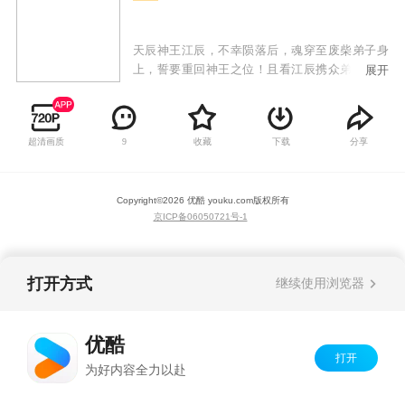
天辰神王江辰，不幸陨落后，魂穿至废柴弟子身
上，誓要重回神王之位！且看江辰携众弟子从废
展开
墟与破败中奋起，战天斗地，回归九霄，以神血
开苍天！
超清画质
收藏
下载
分享
9
Copyright©
2026
优酷 youku.com
版权所有
京ICP备06050721号-1
打开方式
继续使用浏览器
优酷
打开
为好内容全力以赴