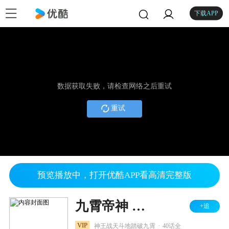
下载APP
数据获取失败，请检查网络之后重试
重试
预览播放中，打开优酷APP看高清完整版
九霄帝神 第2季
+追
.
VIP
神王战天斗地踏破九霄
40话全