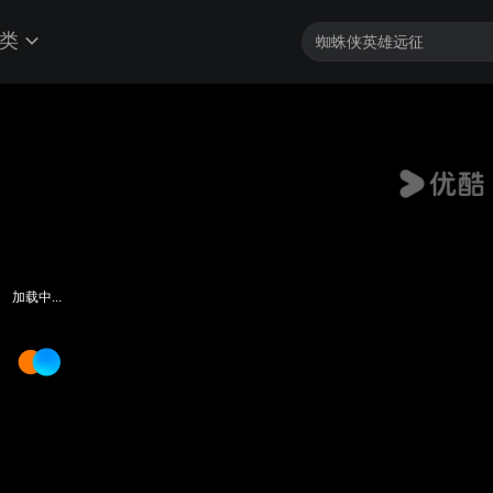
类
加载中...