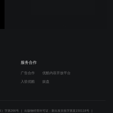
基于约束多目标遗传规划的
群体机器人模式自动生成
基于移动机器人和轻量化神
经网络的道路裂缝实时分割
服务合作
广告合作
优酷内容开放平台
汕头大学-无通信条件下无人
入驻优酷
娱盘
机集群控制算法
一体化植发机器人
）字第266号
出版物经营许可证：新出发京批字第直150118号