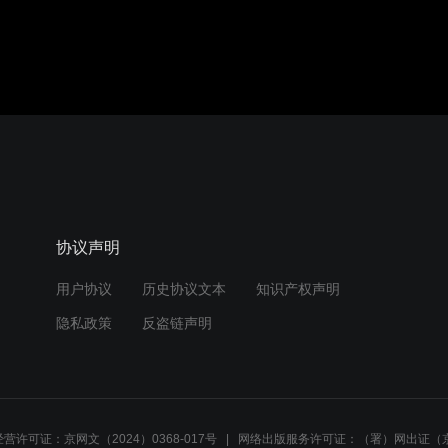
协议声明
用户协议
历史协议文本
知识产权声明
隐私政策
反盗链声明
营许可证：京网文（2024）0368-017号
网络出版服务许可证：（署）网出证（京